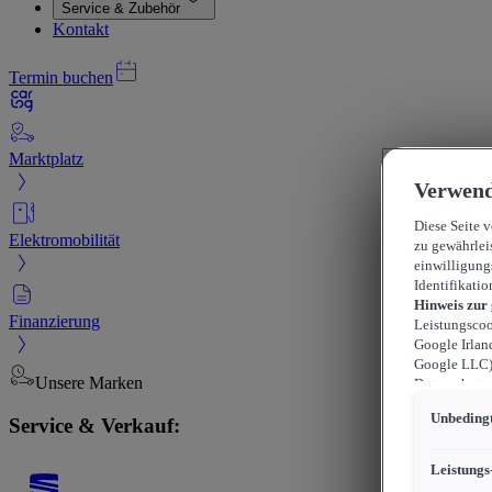
Service & Zubehör
Kontakt
Termin buchen
Marktplatz
Verwend
Diese Seite 
Elektromobilität
zu gewährlei
einwilligung
Identifikatio
Hinweis zur
Finanzierung
Leistungscoo
Google Irlan
Google LLC) 
Unsere Marken
Datenschutzn
können sich f
Unbedingt
Service & Verkauf:
durchsetzen 
werden kann,
können, wobe
Leistungs
beschränkt s