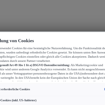
ung von Cookies
verwendet Cookies für eine bestmögliche Nutzererfahrung. Um die Funktionalität d
sten, wurden unbedingt erforderliche Cookies gesetzt. Sie können unten Ihre Auswa
spflichtigen Cookies einstellen oder gleich alle Cookies akzeptieren. Dadurch wer
nsdaten durch unsere Partner verarbeitet.
 gemäß Art 49 Abs 1 lit a) DSGVO Datenübermittlung:
Als Marketingcookie und
kie wird unter anderem Google Analytics verwendet. Es kann nicht ausgeschlossen
d als unser Vertragspartner personenbezogene Daten in die USA (insbesondere dort 
weitergibt. In den USA besteht kein der Europäischen Union der Sache nach gleic
iveau und es fehlt an einem Angemessenheitsbeschluss der Europäischen Kommiss
ür Sie Risiken ergeben, weil Sie Ihre Rechte als Betroffener in den USA nicht wirk
 erforderliche Cookies
können, in den USA keine Datenschutzgrundsätze bestehen, und weil nicht ausges
 dass aufgrund aktueller Gesetze US-Sicherheitsbehörden einen Zugriff auf Daten 
i Eingriffe in Ihre persönlichen Rechte und Freiheiten nicht auf das absolut Notw
-Cookies (inkl. US-Anbieter)
ind.
Sollten Sie das Setzen von Cookies für Marketingzwecke oder Leistungscook