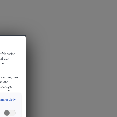
er Webseite
hl der
den
 werden, dass
an die
hwertiges
ion. Hieraus
sam
Immer aktiv
chlossen
erlangen
endige
ies auch für