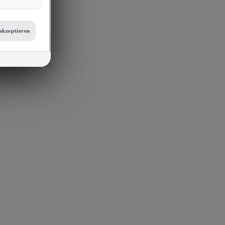
er
etails zu den
tellungen am
akzeptieren
 auf unsere
mit
s, Porsche